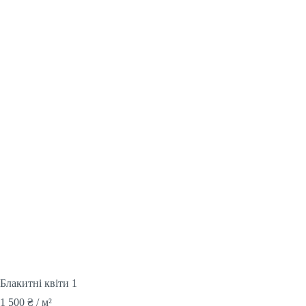
Блакитні квіти 1
1 500
₴
/ м²