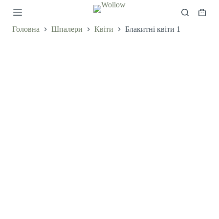
П
Коши
е
р
Головна
Шпалери
Квіти
Блакитні квіти 1
е
й
т
и
д
о
в
м
і
с
т
у