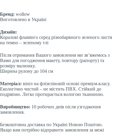
Бренд:
wollow
Виготовлено в Україні
Дизайн:
Коралові фламінго серед різнобарвного зеленого листя
на темно – зеленому тлі
Після отримання Вашого замовлення ми зв’яжемось з
Вами для погодження макету, повтору (рапорту) та
розміру малюнку.
Ширина рулону до 104 см
Матеріал:
вініл на флізеліновій основі преміум-класу.
Екологічно чистий – не містить ПВХ. Стійкий до
подряпин. Легко протирається вологою тканиною.
Виробництво:
10 робочих днів після узгодження
замовлення.
Безкоштовна доставка по Україні Новою Поштою.
Якщо вам потрібно відправити замовлення за межі