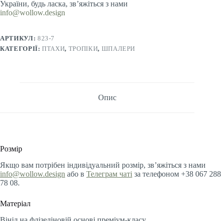
України, будь ласка, зв’яжіться з нами
info@wollow.design
АРТИКУЛ:
823-7
КАТЕГОРІЇ:
ПТАХИ
,
ТРОПІКИ
,
ШПАЛЕРИ
Опис
Розмір
Якщо вам потрібен індивідуальний розмір, зв’яжіться з нами
info@wollow.design
або в
Телеграм чаті
за телефоном +38 067 288
78 08.
Матеріал
Вініл на флізеліновій основі преміум-класу.