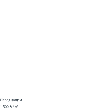
Перед дощем
1 500
₴
/ м²