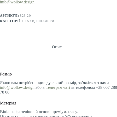
info@wollow.design
АРТИКУЛ:
823-20
КАТЕГОРІЇ:
ПТАХИ
,
ШПАЛЕРИ
Опис
Розмір
Якщо вам потрібен індивідуальний розмір, зв’яжіться з нами
info@wollow.design
або в
Телеграм чаті
за телефоном +38 067 288
78 08.
Матеріал
Вініл на флізеліновій основі преміум-класу.
Підходить для друку латексними та УФ-чорнилами.