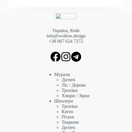
Україна, Київ
info@wollow.design
+38 067 6
24 7272
Мурали
Дитячі
Ліс / Дерева
Тропіки
Хмари / Зірки
Шпалери
Тропіки
Квіти
Птахи
Тварини
Дитячі